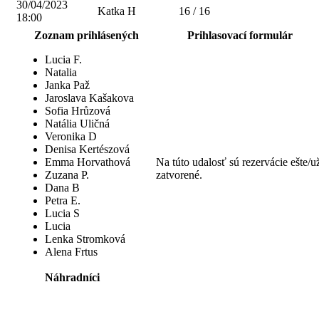
30/04/2023
Katka H
16 / 16
18:00
Zoznam prihlásených
Prihlasovací formulár
Lucia F.
Natalia
Janka Paž
Jaroslava Kašakova
Sofia Hrůzová
Natália Uličná
Veronika D
Denisa Kertészová
Emma Horvathová
Na túto udalosť sú rezervácie ešte/u
Zuzana P.
zatvorené.
Dana B
Petra E.
Lucia S
Lucia
Lenka Stromková
Alena Frtus
Náhradníci