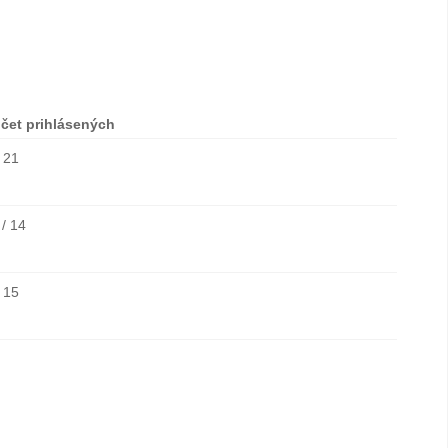
čet prihlásených
/ 21
 / 14
/ 15