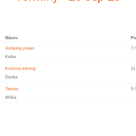
Názov
Po
Jumping power
7 
Katka
Kruhový tréning
11
Danka
Tabata
5 
Miška