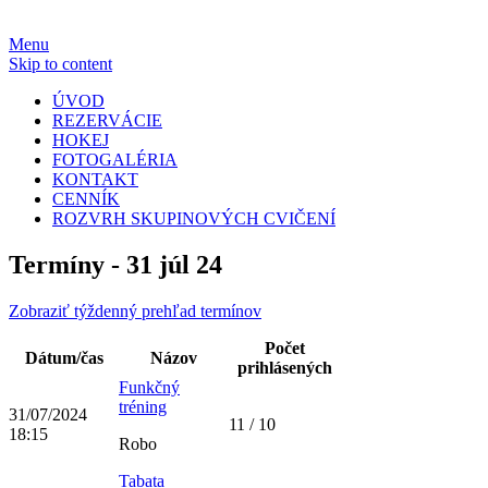
Menu
Skip to content
ÚVOD
REZERVÁCIE
HOKEJ
FOTOGALÉRIA
KONTAKT
CENNÍK
ROZVRH SKUPINOVÝCH CVIČENÍ
Termíny - 31 júl 24
Zobraziť týždenný prehľad termínov
Počet
Dátum/čas
Názov
prihlásených
Funkčný
tréning
31/07/2024
11 / 10
18:15
Robo
Tabata