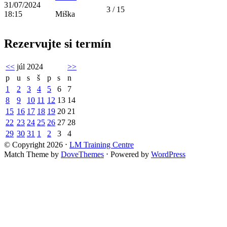
31/07/2024
3 / 15
18:15
Miška
Rezervujte si termín
<<
júl 2024
>>
p
u
s
š
p
s
n
1
2
3
4
5
6
7
8
9
10
11
12
13
14
15
16
17
18
19
20
21
22
23
24
25
26
27
28
29
30
31
1
2
3
4
© Copyright 2026
⋅
LM Training Centre
Match Theme by
DoveThemes
⋅
Powered by
WordPress