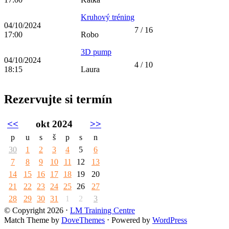
Kruhový tréning
04/10/2024
7 / 16
17:00
Robo
3D pump
04/10/2024
4 / 10
18:15
Laura
Rezervujte si termín
<<
okt 2024
>>
p
u
s
š
p
s
n
30
1
2
3
4
5
6
7
8
9
10
11
12
13
14
15
16
17
18
19
20
21
22
23
24
25
26
27
28
29
30
31
1
2
3
© Copyright 2026
⋅
LM Training Centre
Match Theme by
DoveThemes
⋅
Powered by
WordPress