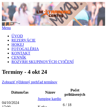
Menu
Skip
ÚVOD
to
REZERVÁCIE
content
HOKEJ
FOTOGALÉRIA
KONTAKT
CENNÍK
ROZVRH SKUPINOVÝCH CVIČENÍ
Termíny - 4 okt 24
Zobraziť týždenný prehľad termínov
Počet
Dátum/čas
Názov
prihlásených
Jumping kardio
04/10/2024
6 / 18
17:00
Katka