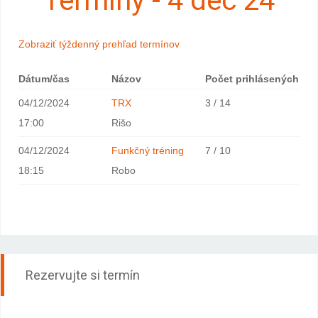
Termíny - 4 dec 24
Zobraziť týždenný prehľad termínov
Dátum/čas
Názov
Počet prihlásených
04/12/2024
TRX
3 / 14
17:00
Rišo
04/12/2024
Funkčný tréning
7 / 10
18:15
Robo
Rezervujte si termín