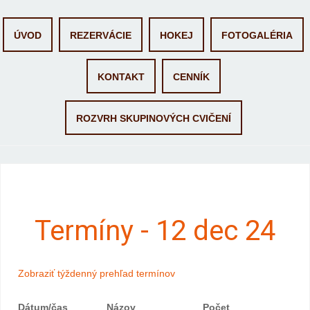
Skip
ÚVOD
REZERVÁCIE
HOKEJ
FOTOGALÉRIA
to
content
KONTAKT
CENNÍK
ROZVRH SKUPINOVÝCH CVIČENÍ
Termíny - 12 dec 24
Zobraziť týždenný prehľad termínov
Dátum/čas
Názov
Počet