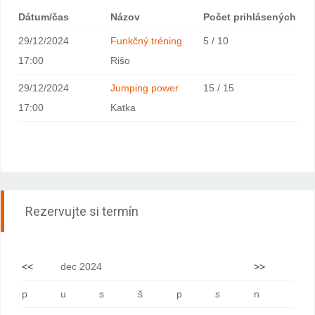
Dátum/čas
Názov
Počet prihlásených
29/12/2024
Funkčný tréning
5 / 10
17:00
Rišo
29/12/2024
Jumping power
15 / 15
17:00
Katka
Rezervujte si termín
<<
dec 2024
>>
p
u
s
š
p
s
n