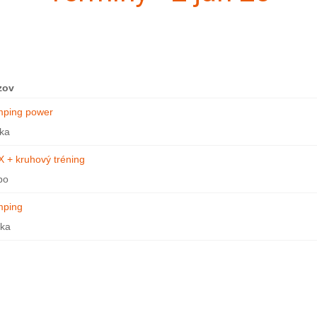
zov
mping power
ka
 + kruhový tréning
bo
mping
ška