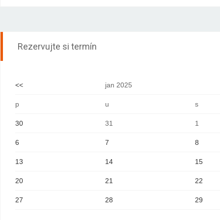
Rezervujte si termín
<<
jan 2025
p
u
s
30
31
1
6
7
8
13
14
15
20
21
22
27
28
29