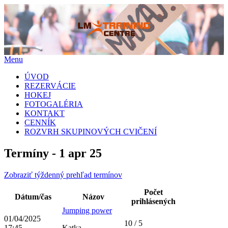
Menu
Skip
ÚVOD
to
REZERVÁCIE
content
HOKEJ
FOTOGALÉRIA
KONTAKT
CENNÍK
ROZVRH SKUPINOVÝCH CVIČENÍ
Termíny - 1 apr 25
Zobraziť týždenný prehľad termínov
Počet
Dátum/čas
Názov
prihlásených
Jumping power
01/04/2025
10 / 5
17:45
Katka