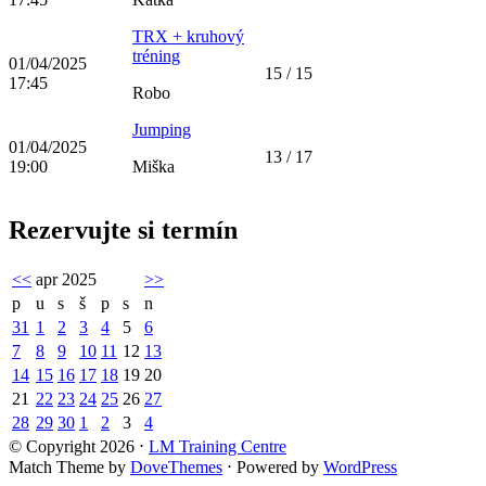
TRX + kruhový
tréning
01/04/2025
15 / 15
17:45
Robo
Jumping
01/04/2025
13 / 17
19:00
Miška
Rezervujte si termín
<<
apr 2025
>>
p
u
s
š
p
s
n
31
1
2
3
4
5
6
7
8
9
10
11
12
13
14
15
16
17
18
19
20
21
22
23
24
25
26
27
28
29
30
1
2
3
4
© Copyright 2026
⋅
LM Training Centre
Match Theme by
DoveThemes
⋅
Powered by
WordPress