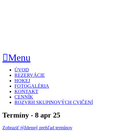
Menu
Skip
ÚVOD
to
REZERVÁCIE
content
HOKEJ
FOTOGALÉRIA
KONTAKT
CENNÍK
ROZVRH SKUPINOVÝCH CVIČENÍ
Termíny - 8 apr 25
Zobraziť týždenný prehľad termínov