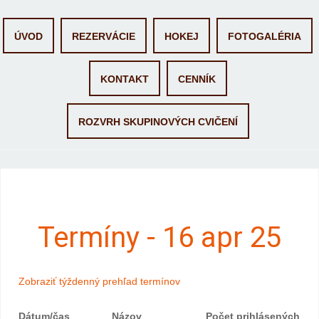
Skip to content
ÚVOD
REZERVÁCIE
HOKEJ
FOTOGALÉRIA
KONTAKT
CENNÍK
ROZVRH SKUPINOVÝCH CVIČENÍ
Termíny - 16 apr 25
Zobraziť týždenný prehľad termínov
Dátum/čas
Názov
Počet prihlásených