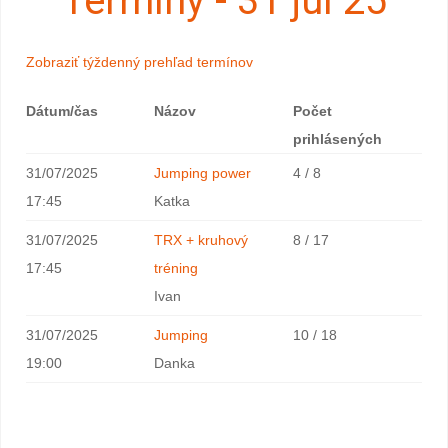
Termíny - 31 júl 25
Zobraziť týždenný prehľad termínov
Dátum/čas
Názov
Počet
prihlásených
31/07/2025
Jumping power
4 / 8
17:45
Katka
31/07/2025
TRX + kruhový
8 / 17
17:45
tréning
Ivan
31/07/2025
Jumping
10 / 18
19:00
Danka