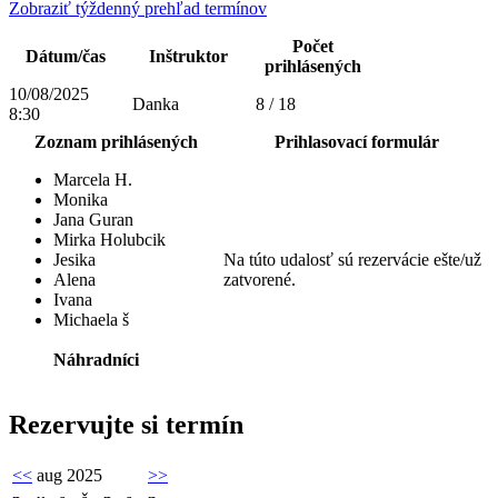
Zobraziť týždenný prehľad termínov
Počet
Dátum/čas
Inštruktor
prihlásených
10/08/2025
Danka
8 / 18
8:30
Zoznam prihlásených
Prihlasovací formulár
Marcela H.
Monika
Jana Guran
Mirka Holubcik
Jesika
Na túto udalosť sú rezervácie ešte/už
Alena
zatvorené.
Ivana
Michaela š
Náhradníci
Rezervujte si termín
<<
aug 2025
>>