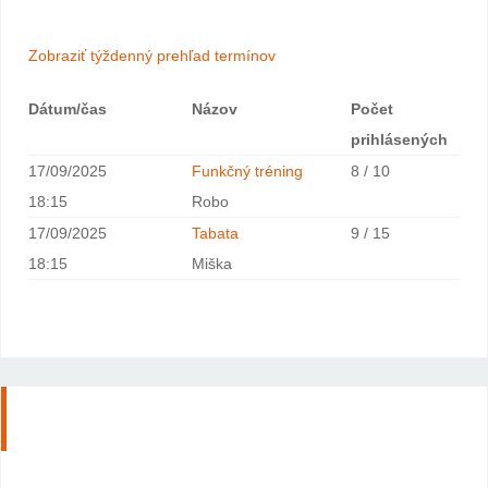
Zobraziť týždenný prehľad termínov
Dátum/čas
Názov
Počet
prihlásených
17/09/2025
Funkčný tréning
8 / 10
18:15
Robo
17/09/2025
Tabata
9 / 15
18:15
Miška
Rezervujte si termín