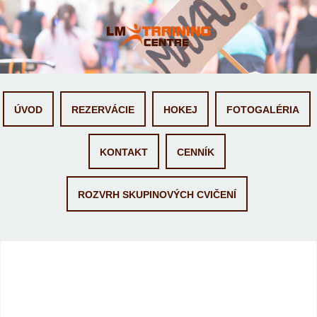
Skip
ÚVOD
REZERVÁCIE
HOKEJ
FOTOGALÉRIA
to
content
KONTAKT
CENNÍK
ROZVRH SKUPINOVÝCH CVIČENÍ
Termíny - 17 sep 25