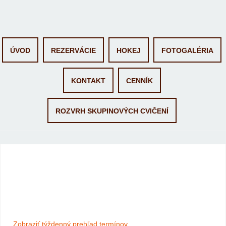
Skip
ÚVOD
REZERVÁCIE
HOKEJ
FOTOGALÉRIA
to
content
KONTAKT
CENNÍK
ROZVRH SKUPINOVÝCH CVIČENÍ
Termíny - 30 okt 25
Zobraziť týždenný prehľad termínov