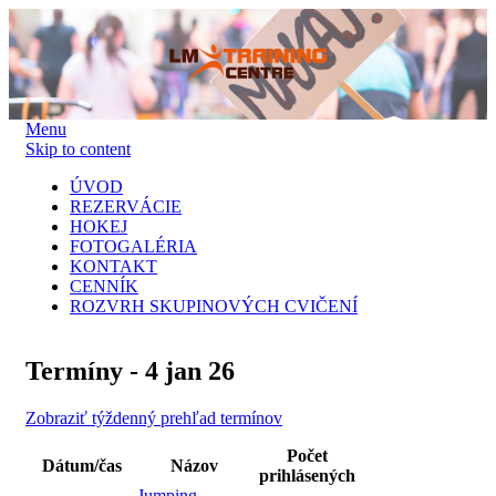
Menu
Skip to content
ÚVOD
REZERVÁCIE
HOKEJ
FOTOGALÉRIA
KONTAKT
CENNÍK
ROZVRH SKUPINOVÝCH CVIČENÍ
Termíny - 4 jan 26
Zobraziť týždenný prehľad termínov
Počet
Dátum/čas
Názov
prihlásených
Jumping