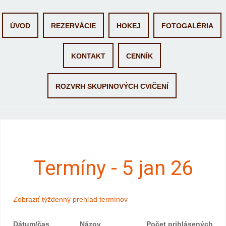
Skip to content
ÚVOD
REZERVÁCIE
HOKEJ
FOTOGALÉRIA
KONTAKT
CENNÍK
ROZVRH SKUPINOVÝCH CVIČENÍ
Termíny - 5 jan 26
Zobraziť týždenný prehľad termínov
Dátum/čas
Názov
Počet prihlásených