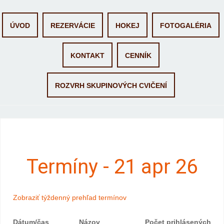
Skip to content
ÚVOD
REZERVÁCIE
HOKEJ
FOTOGALÉRIA
KONTAKT
CENNÍK
ROZVRH SKUPINOVÝCH CVIČENÍ
Termíny - 21 apr 26
Zobraziť týždenný prehľad termínov
Dátum/čas
Názov
Počet prihlásených