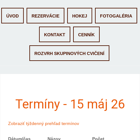
Skip
ÚVOD
REZERVÁCIE
HOKEJ
FOTOGALÉRIA
to
content
KONTAKT
CENNÍK
ROZVRH SKUPINOVÝCH CVIČENÍ
Termíny - 15 máj 26
Zobraziť týždenný prehľad termínov
Dátum/čas
Názov
Počet