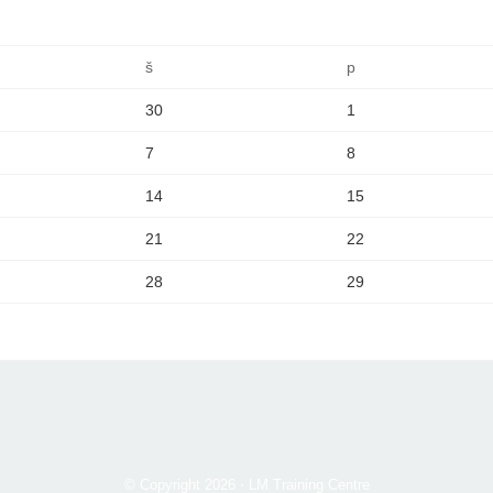
š
p
30
1
7
8
14
15
21
22
28
29
© Copyright 2026
⋅
LM Training Centre