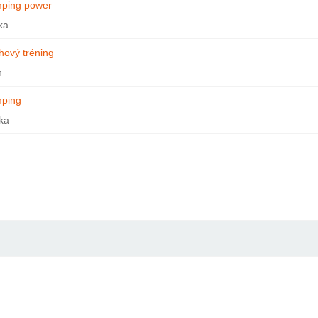
ping power
ka
hový tréning
n
ping
ka