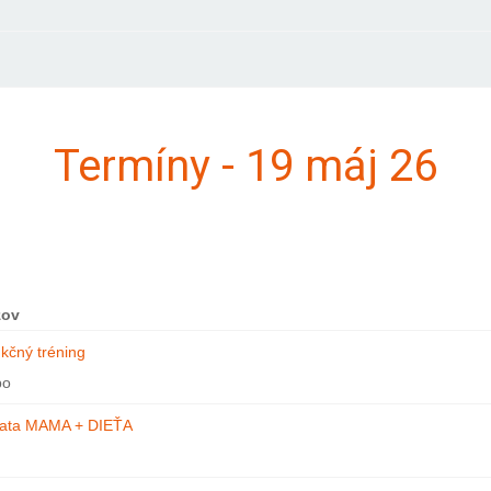
Termíny - 19 máj 26
zov
kčný tréning
bo
ata MAMA + DIEŤA