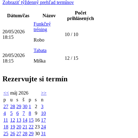
Zobraziť týždenný prehľad termínov
Počet
Dátum/čas
Názov
prihlásených
Funkčný
tréning
20/05/2026
10 / 10
18:15
Robo
Tabata
20/05/2026
12 / 15
18:15
Miška
Rezervujte si termín
<<
máj 2026
>>
p
u
s
š
p
s
n
27
28
29
30
1
2
3
4
5
6
7
8
9
10
11
12
13
14
15
16
17
18
19
20
21
22
23
24
25
26
27
28
29
30
31