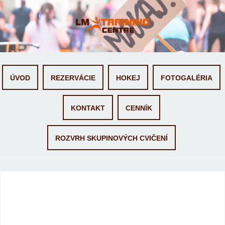
Skip
ÚVOD
REZERVÁCIE
HOKEJ
FOTOGALÉRIA
to
content
KONTAKT
CENNÍK
ROZVRH SKUPINOVÝCH CVIČENÍ
Termíny - 28 máj 26