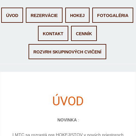
Skip
ÚVOD
REZERVÁCIE
HOKEJ
FOTOGALÉRIA
to
content
KONTAKT
CENNÍK
ROZVRH SKUPINOVÝCH CVIČENÍ
ÚVOD
NOVINKA
:
LMTC sa rozrastá pre HOKEJISTOV v nových priestoroch