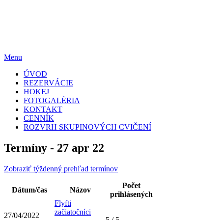
Menu
Skip
ÚVOD
to
REZERVÁCIE
content
HOKEJ
FOTOGALÉRIA
KONTAKT
CENNÍK
ROZVRH SKUPINOVÝCH CVIČENÍ
Termíny - 27 apr 22
Zobraziť týždenný prehľad termínov
Počet
Dátum/čas
Názov
prihlásených
Flyfti
začiatočníci
27/04/2022
5 / 5