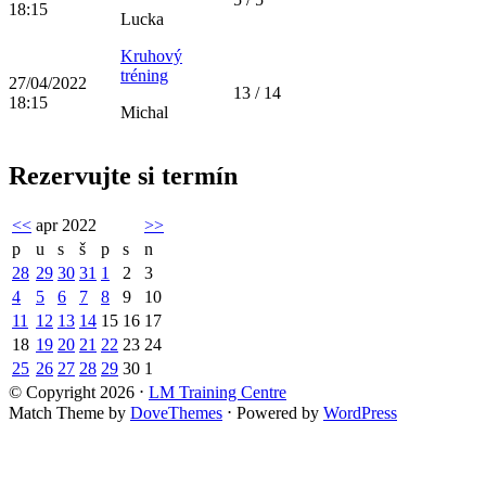
18:15
Lucka
Kruhový
tréning
27/04/2022
13 / 14
18:15
Michal
Rezervujte si termín
<<
apr 2022
>>
p
u
s
š
p
s
n
28
29
30
31
1
2
3
4
5
6
7
8
9
10
11
12
13
14
15
16
17
18
19
20
21
22
23
24
25
26
27
28
29
30
1
© Copyright 2026
⋅
LM Training Centre
Match Theme by
DoveThemes
⋅
Powered by
WordPress