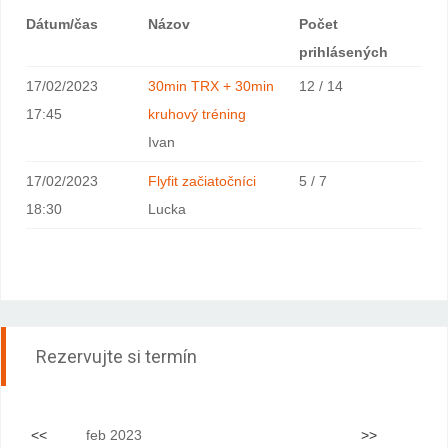
Dátum/čas
Názov
Počet
prihlásených
17/02/2023
30min TRX + 30min
12 / 14
17:45
kruhový tréning
Ivan
17/02/2023
Flyfit začiatočníci
5 / 7
18:30
Lucka
Rezervujte si termín
<<
feb 2023
>>