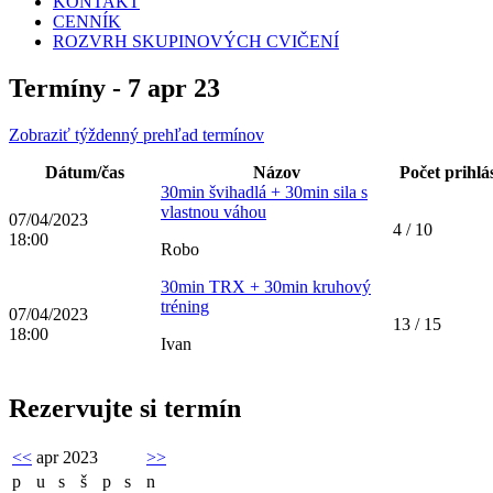
KONTAKT
CENNÍK
ROZVRH SKUPINOVÝCH CVIČENÍ
Termíny - 7 apr 23
Zobraziť týždenný prehľad termínov
Dátum/čas
Názov
Počet prihlá
30min švihadlá + 30min sila s
vlastnou váhou
07/04/2023
4 / 10
18:00
Robo
30min TRX + 30min kruhový
tréning
07/04/2023
13 / 15
18:00
Ivan
Rezervujte si termín
<<
apr 2023
>>
p
u
s
š
p
s
n