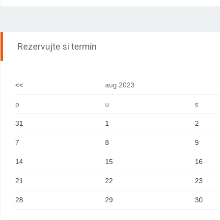
Rezervujte si termín
<<
aug 2023
p
u
s
31
1
2
7
8
9
14
15
16
21
22
23
28
29
30