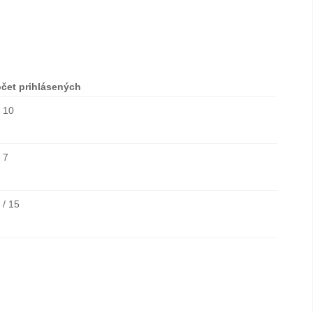
čet prihlásených
/ 10
/ 7
 / 15