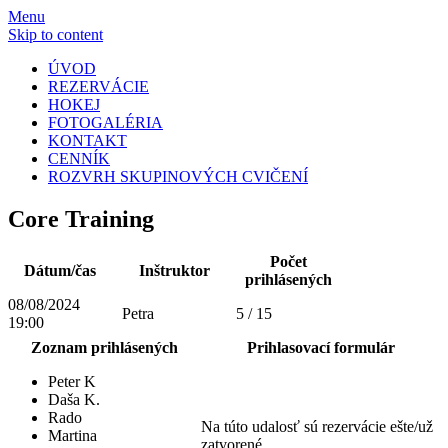
Menu
Skip to content
ÚVOD
REZERVÁCIE
HOKEJ
FOTOGALÉRIA
KONTAKT
CENNÍK
ROZVRH SKUPINOVÝCH CVIČENÍ
Core Training
Počet
Dátum/čas
Inštruktor
prihlásených
08/08/2024
Petra
5 / 15
19:00
Zoznam prihlásených
Prihlasovací formulár
Peter K
Daša K.
Rado
Na túto udalosť sú rezervácie ešte/už
Martina
zatvorené.