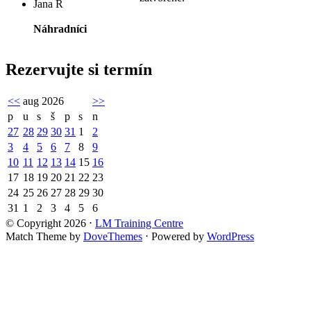
Jana R
Náhradníci
Rezervujte si termín
<<
aug 2026
>>
p
u
s
š
p
s
n
27
28
29
30
31
1
2
3
4
5
6
7
8
9
10
11
12
13
14
15
16
17
18
19
20
21
22
23
24
25
26
27
28
29
30
31
1
2
3
4
5
6
© Copyright 2026
⋅
LM Training Centre
Match Theme by
DoveThemes
⋅
Powered by
WordPress