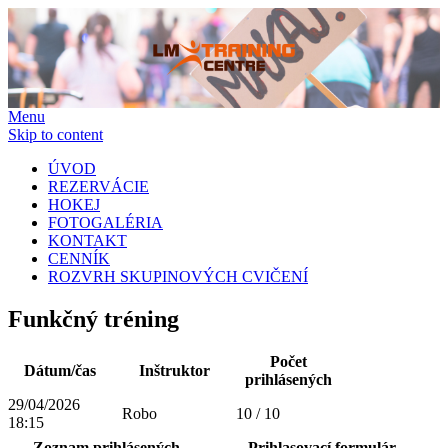
Menu
Skip to content
ÚVOD
REZERVÁCIE
HOKEJ
FOTOGALÉRIA
KONTAKT
CENNÍK
ROZVRH SKUPINOVÝCH CVIČENÍ
Funkčný tréning
Počet
Dátum/čas
Inštruktor
prihlásených
29/04/2026
Robo
10 / 10
18:15
Zoznam prihlásených
Prihlasovací formulár