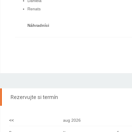
Daniela
Renats
Náhradníci
Rezervujte si termín
<<
aug 2026
p
u
s