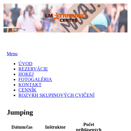
Menu
Skip
ÚVOD
to
REZERVÁCIE
content
HOKEJ
FOTOGALÉRIA
KONTAKT
CENNÍK
ROZVRH SKUPINOVÝCH CVIČENÍ
Jumping
Počet
Dátum/čas
Inštruktor
prihlásených