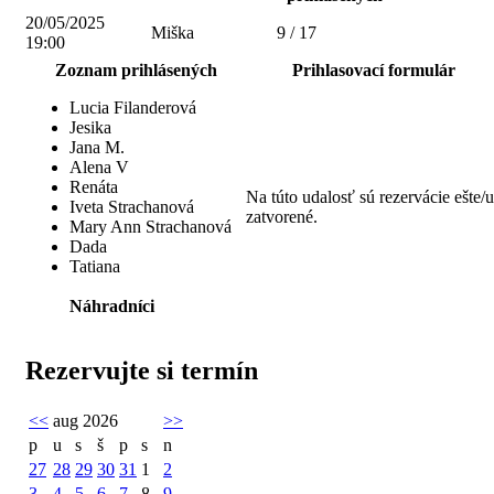
20/05/2025
Miška
9 / 17
19:00
Zoznam prihlásených
Prihlasovací formulár
Lucia Filanderová
Jesika
Jana M.
Alena V
Renáta
Na túto udalosť sú rezervácie ešte/
Iveta Strachanová
zatvorené.
Mary Ann Strachanová
Dada
Tatiana
Náhradníci
Rezervujte si termín
<<
aug 2026
>>
p
u
s
š
p
s
n
27
28
29
30
31
1
2
3
4
5
6
7
8
9