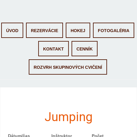
Skip
ÚVOD
REZERVÁCIE
HOKEJ
FOTOGALÉRIA
to
content
KONTAKT
CENNÍK
ROZVRH SKUPINOVÝCH CVIČENÍ
Jumping
Dátum/čas
Inštruktor
Počet