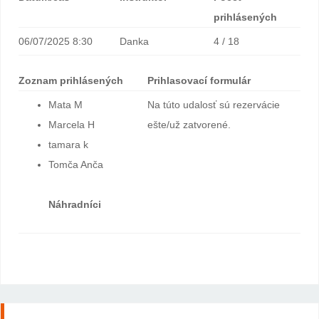
prihlásených
06/07/2025 8:30
Danka
4 / 18
Zoznam prihlásených
Prihlasovací formulár
Mata M
Na túto udalosť sú rezervácie
Marcela H
ešte/už zatvorené.
tamara k
Tomča Anča
Náhradníci