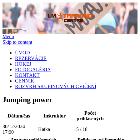
Menu
Skip to content
ÚVOD
REZERVÁCIE
HOKEJ
FOTOGALÉRIA
KONTAKT
CENNÍK
ROZVRH SKUPINOVÝCH CVIČENÍ
Jumping power
Počet
Dátum/čas
Inštruktor
prihlásených
30/12/2024
Katka
15 / 18
17:00
Zoznam prihlásených
Prihlasovací formulár