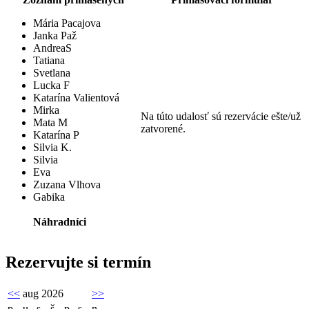
Mária Pacajova
Janka Paž
AndreaS
Tatiana
Svetlana
Lucka F
Katarína Valientová
Mirka
Na túto udalosť sú rezervácie ešte/už
Mata M
zatvorené.
Katarína P
Silvia K.
Silvia
Eva
Zuzana Vlhova
Gabika
Náhradníci
Rezervujte si termín
<<
aug 2026
>>
p
u
s
š
p
s
n