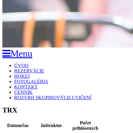
Menu
Skip
ÚVOD
to
REZERVÁCIE
content
HOKEJ
FOTOGALÉRIA
KONTAKT
CENNÍK
ROZVRH SKUPINOVÝCH CVIČENÍ
TRX
Počet
Dátum/čas
Inštruktor
prihlásených