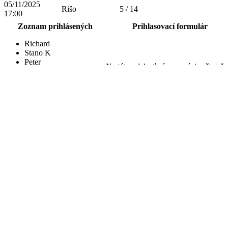
05/11/2025
Rišo
5 / 14
17:00
Zoznam prihlásených
Prihlasovací formulár
Richard
Stano K
Peter
Na túto udalosť sú rezervácie ešte/už
Katka H
zatvorené.
Nikola
Náhradníci
Rezervujte si termín
<<
aug 2026
>>
p
u
s
š
p
s
n
27
28
29
30
31
1
2
3
4
5
6
7
8
9
10
11
12
13
14
15
16
17
18
19
20
21
22
23
24
25
26
27
28
29
30